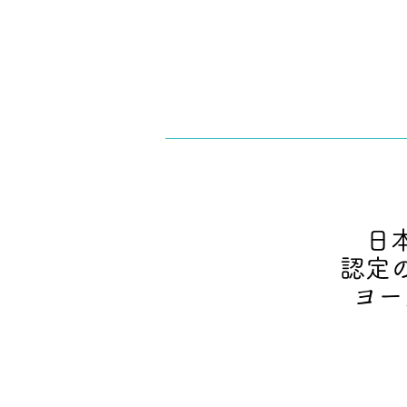
日
認定
ヨー