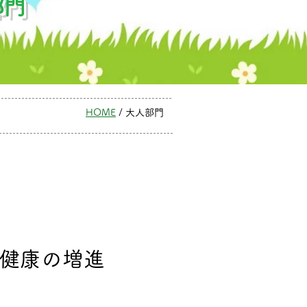
部門
HOME
/ 大人部門
​健康の増進