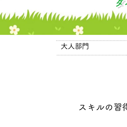
ダ
​大人部門
​スキルの習