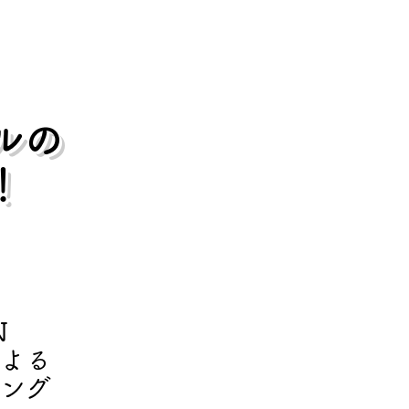
ルの
！
N
による
ング