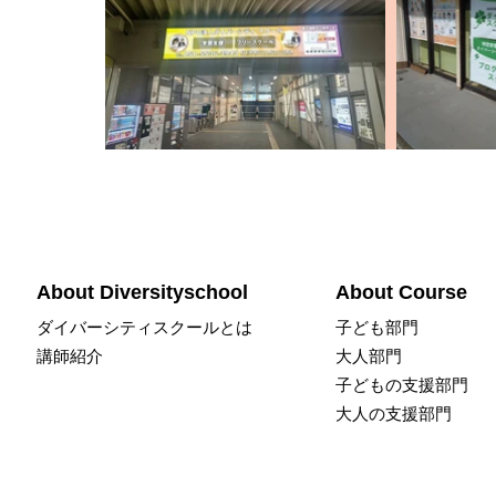
About Diversityschool
About Course
​ダイバーシティス
クールとは
​子ども部門​
講師紹介
​大人部門​
子どもの​支援部門​
大人の​支援部門​
特定非営利活動法人ダイバシティ・スクール