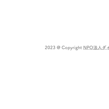
埼玉県川越市通町5-5 シンザンⅢ 302
(西武新宿線 本川越駅から徒歩7分)
TEL：049-272-7092
2023 @ Copyright
NPO法人ダ