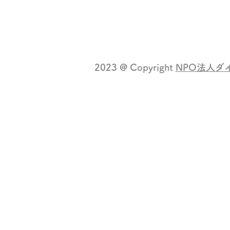
TEL：049-272-7092
2023 @ Copyright
NPO法人ダ