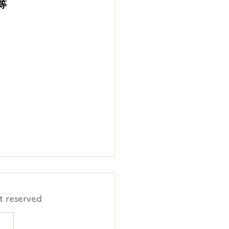
等
ht reserved