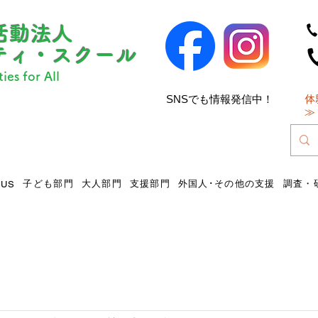
活動法人
ティ・スクール
ies for All
SNSでも情報発信中！
体
​
​
子ども部門
大人部門
支援部門
外国人･その他の支援
調査・
 US