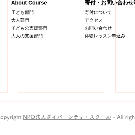
About Course
​寄付・お問い合わせ
​子ども部門​
​寄付について
​大人部門​
アクセス
子どもの​支援部門​
​お問い合わせ
大人の​支援部門​
​体験レッスン申込み
ティ・スクール
02
)
opyright
NPO法人ダイバーシティ・スクール
- All rig