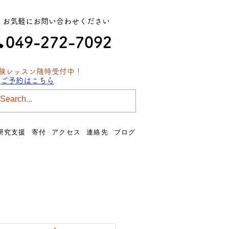
​お気軽にお問い合わせください
049-272-7092
験レッスン​随時受付中！
≫
ご予約はこちら
西武新宿線 南大塚駅​北口を出て徒歩1分！
研究支援
寄付
アクセス
連絡先
ブログ