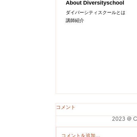
About Diversityschool
​ダイバーシティス
クールとは
講師紹介
特定非営利活動法人ダイバシ
埼玉県川越市通町5-5 シンザンⅢ 3
(西武新宿線 本川越駅から徒歩7分
TEL：049-272-7092
コメント
2023 @ C
コメントを追加…